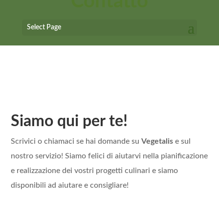
Contatto
Il tuo partner per una ristorazione sana e
Select Page
sostenibile
Siamo qui per te!
Scrivici o chiamaci se hai domande su
Vegetalis
e sul
nostro servizio! Siamo felici di aiutarvi nella pianificazione
e realizzazione dei vostri progetti culinari e siamo
disponibili ad aiutare e consigliare!